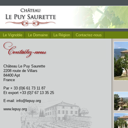
Le Vignoble
Le Domaine
La Région
Contactez-nous
Château Le Puy Saurette
2208 route de Villars
84400 Apt
France
Par + 33 (0)6 61 73 11 87
Et export +33 (0)7 67 13 35 25
E-mail:
info@lepuy.org
www.lepuy.org